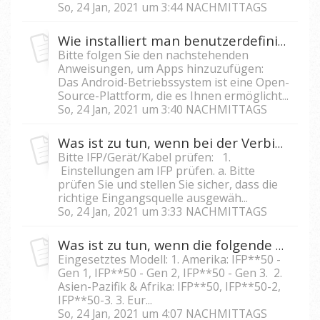
So, 24 Jan, 2021 um 3:44 NACHMITTAGS
Wie installiert man benutzerdefinierte Apps im Android-Modul für Displays der IFP50-Serie?
Bitte folgen Sie den nachstehenden
Anweisungen, um Apps hinzuzufügen:
Das Android-Betriebssystem ist eine Open-
Source-Plattform, die es Ihnen ermöglicht...
So, 24 Jan, 2021 um 3:40 NACHMITTAGS
Was ist zu tun, wenn bei der Verbindung mit einem externen Gerät die Fehlermeldung "Kein Signal" auf meinem IFP erscheint?
Bitte IFP/Gerät/Kabel prüfen: 1.
Einstellungen am IFP prüfen. a. Bitte
prüfen Sie und stellen Sie sicher, dass die
richtige Eingangsquelle ausgewäh...
So, 24 Jan, 2021 um 3:33 NACHMITTAGS
Was ist zu tun, wenn die folgende Meldung auf meinem Gerät IFP5550/IFP6550/IFP 7550/IFP8650 schreint? "Das Gerät ist gesperrt, bitte verwenden Sie die U-Scheibe zum Entsperren"?
Eingesetztes Modell: 1. Amerika: IFP**50 -
Gen 1, IFP**50 - Gen 2, IFP**50 - Gen 3. 2.
Asien-Pazifik & Afrika: IFP**50, IFP**50-2,
IFP**50-3. 3. Eur...
So, 24 Jan, 2021 um 4:07 NACHMITTAGS