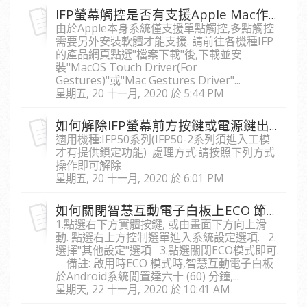
IFP螢幕觸控是否有支援Apple Mac作業系統?
由於Apple本身系統僅支援單點觸控,多點觸控
需要另外安裝軟體才能支援. 請前往各機種IFP
的產品網頁點選"檔案下載"後,下載並安
裝"MacOS Touch Driver(For
Gestures)"或"Mac Gestures Driver"...
星期五, 20 十一月, 2020 於 5:44 PM
如何解除IFP螢幕前方按鍵或電源鍵出現鎖住訊息
適用機種:IFP50系列(IFP50-2系列須進入工模
才有提供鎖定功能) 處理方式:請按照下列方式
操作即可解除
星期五, 20 十一月, 2020 於 6:01 PM
如何關閉智慧互動電子白板上ECO 節能模式
1.點選右下方實體按鍵, 或由畫面下方向上滑
動. 點選右上方控制選單進入系統設定選項. 2.
選擇"其他設定"選項 3.點選關閉ECO模式即可.
備註: 啟用時ECO 模式時,智慧互動電子白板
於Android系統閒置達六十 (60) 分鐘,...
星期天, 22 十一月, 2020 於 10:41 AM