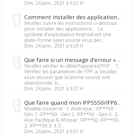
Dim, 24 Janv., 2021 à 9:32 H
Comment installer des applications personnalisées sur le module Android des appareils de série IFP50 ?
Veuillez suivre les instructions ci-dessous
pour installer des applications : Le
système d’exploitation Android est une
plate-forme open source vous per...
Dim, 24 Janv., 2021 à 9:29 H
Que faire si un message d'erreur « Aucun signal » apparaît sur mon IFP quand je le branche à un appareil externe ?
Veuillez vérifier le câble/l’appareil/l’IFP : 1.
Vérifiez les paramètres de l’IFP. a. Veuillez
vous assurer que la bonne source soit
sélectionnée. b...
Dim, 24 Janv., 2021 à 9:27 H
Que faire quand mon IFP5550/IFP6550/IFP 7550/IFP8650 affiche un message « L'appareil est verrouillé, veuillez utiliser une clé U pour le déverrouiller ? »
Modèle concerné : 1. Amérique : IFP**50 -
Gén 1, IFP**50 - Gén 2, IFP**50 - Gén 3. 2.
Asie Pacifique & Afrique : IFP**50, IFP**50-
2, IFP**50-3. 3. E...
Dim, 24 Janv., 2021 à 9:51 H