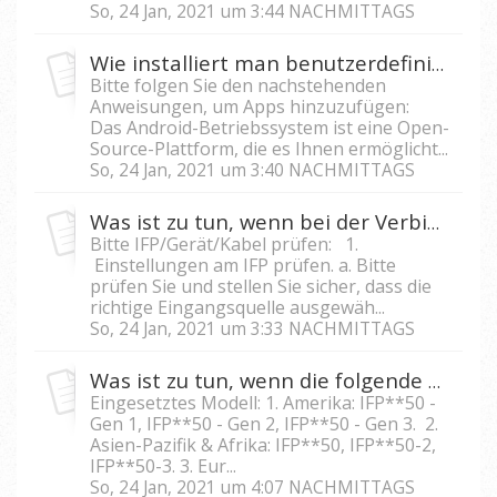
So, 24 Jan, 2021 um 3:44 NACHMITTAGS
Wie installiert man benutzerdefinierte Apps im Android-Modul für Displays der IFP50-Serie?
Bitte folgen Sie den nachstehenden
Anweisungen, um Apps hinzuzufügen:
Das Android-Betriebssystem ist eine Open-
Source-Plattform, die es Ihnen ermöglicht...
So, 24 Jan, 2021 um 3:40 NACHMITTAGS
Was ist zu tun, wenn bei der Verbindung mit einem externen Gerät die Fehlermeldung "Kein Signal" auf meinem IFP erscheint?
Bitte IFP/Gerät/Kabel prüfen: 1.
Einstellungen am IFP prüfen. a. Bitte
prüfen Sie und stellen Sie sicher, dass die
richtige Eingangsquelle ausgewäh...
So, 24 Jan, 2021 um 3:33 NACHMITTAGS
Was ist zu tun, wenn die folgende Meldung auf meinem Gerät IFP5550/IFP6550/IFP 7550/IFP8650 schreint? "Das Gerät ist gesperrt, bitte verwenden Sie die U-Scheibe zum Entsperren"?
Eingesetztes Modell: 1. Amerika: IFP**50 -
Gen 1, IFP**50 - Gen 2, IFP**50 - Gen 3. 2.
Asien-Pazifik & Afrika: IFP**50, IFP**50-2,
IFP**50-3. 3. Eur...
So, 24 Jan, 2021 um 4:07 NACHMITTAGS