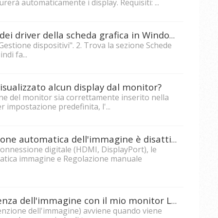
erà automaticamente i display. Requisiti: ...
Come controllare la versione dei driver della scheda grafica in Windows?
"Gestione dispositivi". 2. Trova la sezione Schede
ndi fa...
sualizzato alcun display dal monitor?
one del monitor sia correttamente inserito nella
r impostazione predefinita, l'...
Perché la funzione di regolazione automatica dell'immagine è disattivata nell'OSD del monitor?
onnessione digitale (HDMI, DisplayPort), le
matica immagine e Regolazione manuale
Perché si verifica una persistenza dell'immagine con il mio monitor LCD?
tenzione dell'immagine) avviene quando viene