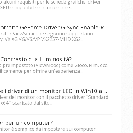
 alcuni requisiti per le schede grafiche, driver
a GPU compatibile con una conne...
Quali monitor ViewSonic supportano GeForce Driver G-Sync Enable-Ready?
monitor ViewSonic che seguono supportano
dy: VX XG VG/VS/VP VX2257-MHD XG2...
 Contrasto o la Luminosità?
à preimpostate (ViewMode) come Gioco/Film, ecc.
ficamente per offrire un'esperienza...
Come installare manualmente i driver di un monitor LED in Win10 a 64 bit?
driver del monitor con il pacchetto driver "Standard
 " scaricato dal sito...
or per un computer?
nitor è semplice da impostare sui computer