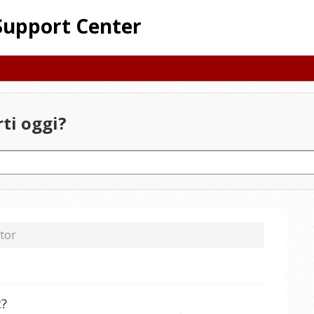
Support Center
ti oggi?
tor
c?