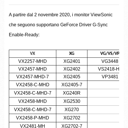
A partire dal 2 novembre 2020, i monitor ViewSonic
che seguono supportano GeForce Driver G-Sync
Enable-Ready:
VX
XG
VG/VS/VP
VX2257-MHD
XG2401
VG3448
VX2457-MHD
XG2402
VS2418-HJ
VX2457-MHD-7
XG2405
VP3481
VX2458-C-MHD
XG2405-7
VX2458-C-MHD-7
XG240R
VX2458-MHD
XG2530
VX2458-C-MHD-7
XG270
VX2458-P-MHD
XG2702
VX2481-MH
XG2702-7