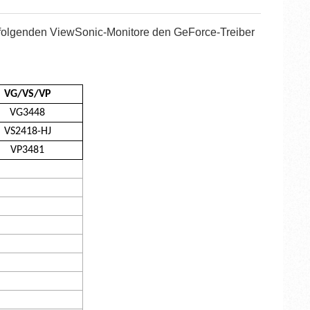
 folgenden ViewSonic-Monitore den GeForce-Treiber
VG/VS/VP
VG3448
VS2418-HJ
VP3481