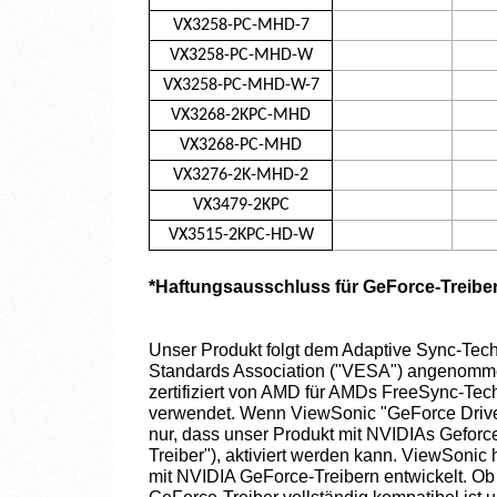
VX3258-PC-MHD-7
VX3258-PC-MHD-W
VX3258-PC-MHD-W-7
VX3268-2KPC-MHD
VX3268-PC-MHD
VX3276-2K-MHD-2
VX3479-2KPC
VX3515-2KPC-HD-W
*Haftungsausschluss für GeForce-Treibe
Unser Produkt folgt dem Adaptive Sync-Tech
Standards Association ("VESA") angenommen
zertifiziert von AMD für AMDs FreeSync-Tec
verwendet. Wenn ViewSonic "GeForce Drive
nur, dass unser Produkt mit NVIDIAs Gefor
Treiber"), aktiviert werden kann. ViewSonic h
mit NVIDIA GeForce-Treibern entwickelt. O