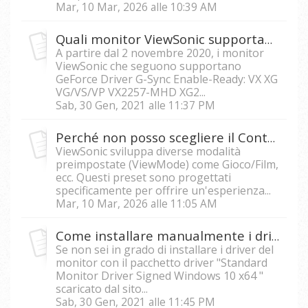
Mar, 10 Mar, 2026 alle 10:39 AM
Quali monitor ViewSonic supportano GeForce Driver G-Sync Enable-Ready?
A partire dal 2 novembre 2020, i monitor
ViewSonic che seguono supportano
GeForce Driver G-Sync Enable-Ready: VX XG
VG/VS/VP VX2257-MHD XG2...
Sab, 30 Gen, 2021 alle 11:37 PM
Perché non posso scegliere il Contrasto o la Luminosità?
ViewSonic sviluppa diverse modalità
preimpostate (ViewMode) come Gioco/Film,
ecc. Questi preset sono progettati
specificamente per offrire un'esperienza...
Mar, 10 Mar, 2026 alle 11:05 AM
Come installare manualmente i driver di un monitor LED in Win10 a 64 bit?
Se non sei in grado di installare i driver del
monitor con il pacchetto driver "Standard
Monitor Driver Signed Windows 10 x64 "
scaricato dal sito...
Sab, 30 Gen, 2021 alle 11:45 PM