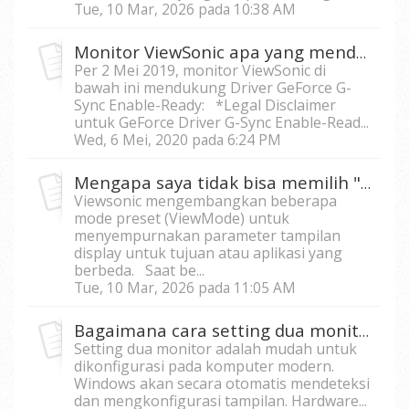
Tue, 10 Mar, 2026 pada 10:38 AM
Monitor ViewSonic apa yang mendukung Driver GeForce G-Sync Enable-Ready?
Per 2 Mei 2019, monitor ViewSonic di
bawah ini mendukung Driver GeForce G-
Sync Enable-Ready: *Legal Disclaimer
untuk GeForce Driver G-Sync Enable-Read...
Wed, 6 Mei, 2020 pada 6:24 PM
Mengapa saya tidak bisa memilih "Contrast/Brightness" lagi saat berada pada pengaturan ViewMode di "Standard" atau "Game"?
Viewsonic mengembangkan beberapa
mode preset (ViewMode) untuk
menyempurnakan parameter tampilan
display untuk tujuan atau aplikasi yang
berbeda. Saat be...
Tue, 10 Mar, 2026 pada 11:05 AM
Bagaimana cara setting dua monitor di satu komputer?
Setting dua monitor adalah mudah untuk
dikonfigurasi pada komputer modern.
Windows akan secara otomatis mendeteksi
dan mengkonfigurasi tampilan. Hardware...