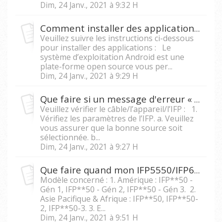
Dim, 24 Janv., 2021 à 9:32 H
Comment installer des applications personnalisées sur le module Android des appareils de série IFP50 ?
Veuillez suivre les instructions ci-dessous
pour installer des applications : Le
système d’exploitation Android est une
plate-forme open source vous per...
Dim, 24 Janv., 2021 à 9:29 H
Que faire si un message d'erreur « Aucun signal » apparaît sur mon IFP quand je le branche à un appareil externe ?
Veuillez vérifier le câble/l’appareil/l’IFP : 1.
Vérifiez les paramètres de l’IFP. a. Veuillez
vous assurer que la bonne source soit
sélectionnée. b...
Dim, 24 Janv., 2021 à 9:27 H
Que faire quand mon IFP5550/IFP6550/IFP 7550/IFP8650 affiche un message « L'appareil est verrouillé, veuillez utiliser une clé U pour le déverrouiller ? »
Modèle concerné : 1. Amérique : IFP**50 -
Gén 1, IFP**50 - Gén 2, IFP**50 - Gén 3. 2.
Asie Pacifique & Afrique : IFP**50, IFP**50-
2, IFP**50-3. 3. E...
Dim, 24 Janv., 2021 à 9:51 H