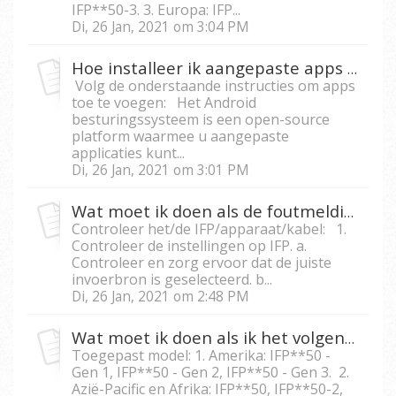
IFP**50-3. 3. Europa: IFP...
Di, 26 Jan, 2021 om 3:04 PM
Hoe installeer ik aangepaste apps in de Android module voor displays uit de IFP50-serie?
Volg de onderstaande instructies om apps
toe te voegen: Het Android
besturingssysteem is een open-source
platform waarmee u aangepaste
applicaties kunt...
Di, 26 Jan, 2021 om 3:01 PM
Wat moet ik doen als de foutmelding ‘’Geen Signaal’’ op mijn IFP verschijnt terwijl ik een verbinding met een extern apparaat maak?
Controleer het/de IFP/apparaat/kabel: 1.
Controleer de instellingen op IFP. a.
Controleer en zorg ervoor dat de juiste
invoerbron is geselecteerd. b...
Di, 26 Jan, 2021 om 2:48 PM
Wat moet ik doen als ik het volgende bericht op de IFP5550/IFP6550/IFP 7550/IFP8650 zie; "The device has been locked, please use the U disk to unlock", oftewel, ‘’Het apparaat is vergrendeld, gebruik de U-disk om te ontgrendelen’’?
Toegepast model: 1. Amerika: IFP**50 -
Gen 1, IFP**50 - Gen 2, IFP**50 - Gen 3. 2.
Azië-Pacific en Afrika: IFP**50, IFP**50-2,