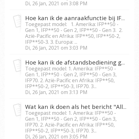
Di, 26 Jan, 2021 om 3:08 PM
Hoe kan ik de aanraakfunctie bij IFP5550/IFP6550/ IFP7550/IFP8650 vergrendelen?
Toegepast model: 1. Amerika: IFP**50 -
Gen 1, IFP**50 - Gen 2, IFP**50 - Gen 3. 2.
Azië-Pacific en Afrika: IFP**50, IFP**50-2,
IFP**50-3. 3. Europa: ...
Di, 26 Jan, 2021 om 3:03 PM
Hoe kan ik de afstandsbediening gebruiken om het scherm bij IFP5550/IFP6550/IFP 7550/IFP8650 te bevriezen?
Toegepast model: 1. Amerika: IFP**50 -
Gen 1, IFP**50 - Gen 2, IFP**50 - Gen 3,
IFP70. 2. Azië-Pacific en Afrika: IFP**50,
IFP**50-2, IFP**50-3, IFP70. 3...
Di, 26 Jan, 2021 om 3:13 PM
Wat kan ik doen als het bericht "All functions locked", oftewel ‘’Alle functies vergrendeld’’, op de IFP5550/IFP6550/IFP7550/IFP8650 verschijnt?
Toegepast model: 1. Amerika: IFP**50 -
Gen 1, IFP**50 - Gen 2, IFP**50 - Gen 3,
IFP70. 2. Azië-Pacific en Afrika: IFP**50,
IFP**50-2, IFP**50-3, IFP70. 3...
Di, 26 Jan, 2021 om 3:05 PM