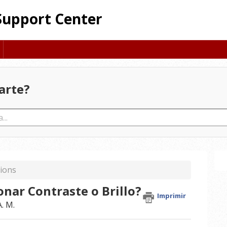
Support Center
arte?
ions
onar Contraste o Brillo?
Imprimir
. M.