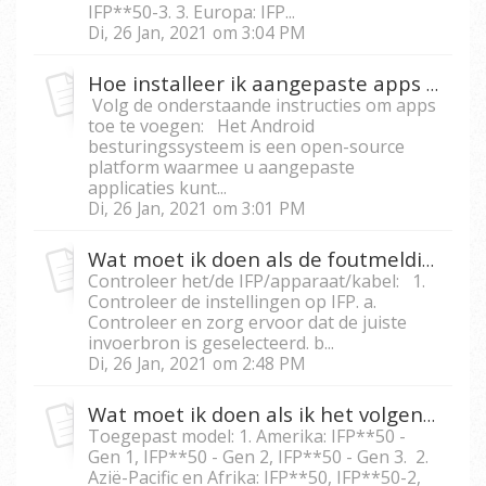
IFP**50-3. 3. Europa: IFP...
Di, 26 Jan, 2021 om 3:04 PM
Hoe installeer ik aangepaste apps in de Android module voor displays uit de IFP50-serie?
Volg de onderstaande instructies om apps
toe te voegen: Het Android
besturingssysteem is een open-source
platform waarmee u aangepaste
applicaties kunt...
Di, 26 Jan, 2021 om 3:01 PM
Wat moet ik doen als de foutmelding ‘’Geen Signaal’’ op mijn IFP verschijnt terwijl ik een verbinding met een extern apparaat maak?
Controleer het/de IFP/apparaat/kabel: 1.
Controleer de instellingen op IFP. a.
Controleer en zorg ervoor dat de juiste
invoerbron is geselecteerd. b...
Di, 26 Jan, 2021 om 2:48 PM
Wat moet ik doen als ik het volgende bericht op de IFP5550/IFP6550/IFP 7550/IFP8650 zie; "The device has been locked, please use the U disk to unlock", oftewel, ‘’Het apparaat is vergrendeld, gebruik de U-disk om te ontgrendelen’’?
Toegepast model: 1. Amerika: IFP**50 -
Gen 1, IFP**50 - Gen 2, IFP**50 - Gen 3. 2.
Azië-Pacific en Afrika: IFP**50, IFP**50-2,