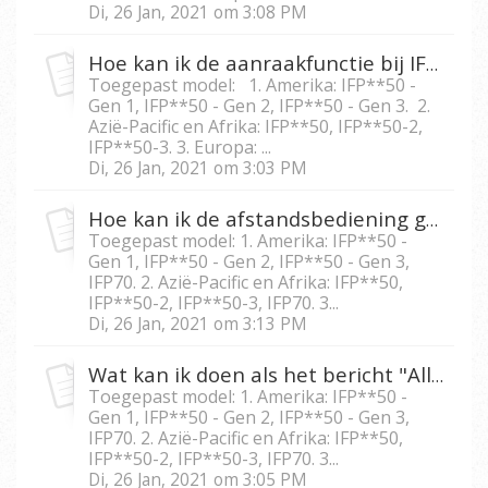
Di, 26 Jan, 2021 om 3:08 PM
Hoe kan ik de aanraakfunctie bij IFP5550/IFP6550/ IFP7550/IFP8650 vergrendelen?
Toegepast model: 1. Amerika: IFP**50 -
Gen 1, IFP**50 - Gen 2, IFP**50 - Gen 3. 2.
Azië-Pacific en Afrika: IFP**50, IFP**50-2,
IFP**50-3. 3. Europa: ...
Di, 26 Jan, 2021 om 3:03 PM
Hoe kan ik de afstandsbediening gebruiken om het scherm bij IFP5550/IFP6550/IFP 7550/IFP8650 te bevriezen?
Toegepast model: 1. Amerika: IFP**50 -
Gen 1, IFP**50 - Gen 2, IFP**50 - Gen 3,
IFP70. 2. Azië-Pacific en Afrika: IFP**50,
IFP**50-2, IFP**50-3, IFP70. 3...
Di, 26 Jan, 2021 om 3:13 PM
Wat kan ik doen als het bericht "All functions locked", oftewel ‘’Alle functies vergrendeld’’, op de IFP5550/IFP6550/IFP7550/IFP8650 verschijnt?
Toegepast model: 1. Amerika: IFP**50 -
Gen 1, IFP**50 - Gen 2, IFP**50 - Gen 3,
IFP70. 2. Azië-Pacific en Afrika: IFP**50,
IFP**50-2, IFP**50-3, IFP70. 3...
Di, 26 Jan, 2021 om 3:05 PM