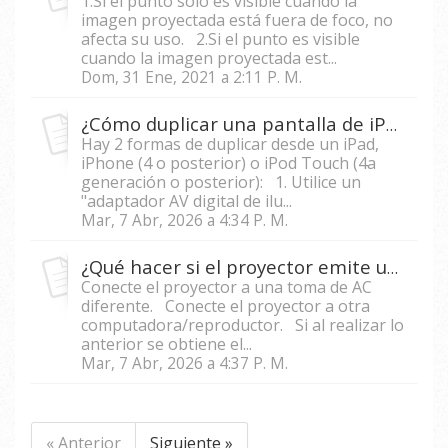
1.Si el punto solo es visible cuando la
imagen proyectada está fuera de foco, no
afecta su uso. 2.Si el punto es visible
cuando la imagen proyectada est...
Dom, 31 Ene, 2021 a 2:11 P. M.
¿Cómo duplicar una pantalla de iPad o iPhone con un proyector?
Hay 2 formas de duplicar desde un iPad,
iPhone (4 o posterior) o iPod Touch (4a
generación o posterior): 1. Utilice un
"adaptador AV digital de ilu...
Mar, 7 Abr, 2026 a 4:34 P. M.
¿Qué hacer si el proyector emite un ruido agudo?
Conecte el proyector a una toma de AC
diferente. Conecte el proyector a otra
computadora/reproductor. Si al realizar lo
anterior se obtiene el...
Mar, 7 Abr, 2026 a 4:37 P. M.
« Anterior
Siguiente »