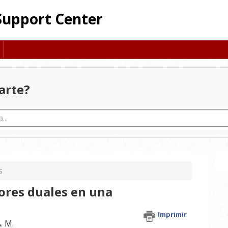
Support Center
arte?
s
ores duales en una
Imprimir
. M.