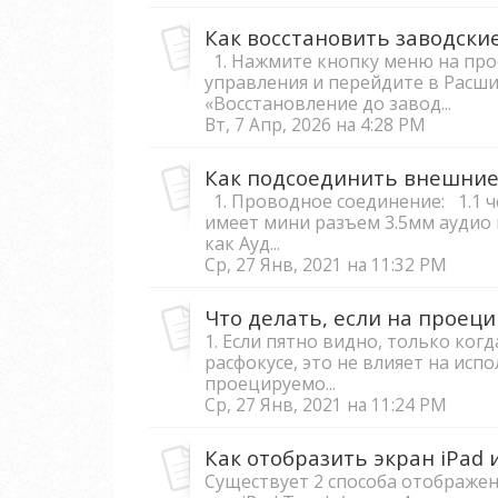
Как восстановить заводски
1. Нажмите кнопку меню на про
управления и перейдите в Расш
«Восстановление до завод...
Вт, 7 Апр, 2026 на 4:28 PM
Как подсоединить внешние
1. Проводное соединение: 1.1 ч
имеет мини разъем 3.5мм аудио 
как Ауд...
Ср, 27 Янв, 2021 на 11:32 PM
Что делать, если на проец
1. Если пятно видно, только ко
расфокусе, это не влияет на исп
проецируемо...
Ср, 27 Янв, 2021 на 11:24 PM
Как отобразить экран iPad 
Существует 2 способа отображени