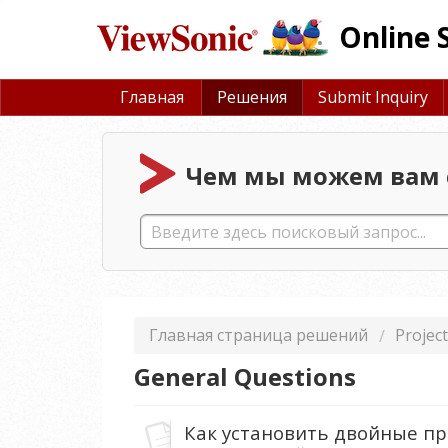
Online 
Главная
Решения
Submit Inquiry
Чем мы можем вам 
Главная страница решений
Projec
General Questions
Как установить двойные п