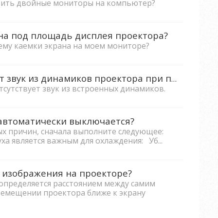
овить двойные мониторы на компьютер?
на под площадь дисплея проектора?
лему каемки экрана на моем мониторе?
Что делать, если отсутствует звук из динамиков проектора при подключении ПК/ноутбука к проектору?
отсутствует звук из встроенных динамиков.
 автоматически выключается?
х причин, сначала выполните следующее:
 является важным для охлаждения: Уб...
 изображения на проекторе?
определяется расстоянием между самим
емещении проектора ближе к экрану