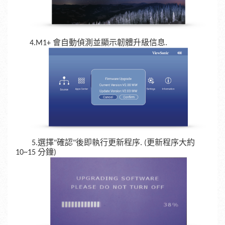
4.M1+
會自動偵測並顯示韌體升級信息.
5.選擇"確認"後即執行更新程序. (更新程序大約
10~15
分鐘)