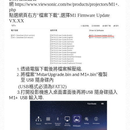
網
https://www.viewsonic.com/tw/products/projectors/M1+.
php
點選網頁右方"檔案下載",選擇
M1 Firmware Update
VX.XX
透過電腦下載後將檔案解壓縮.
將檔案
“MstarUpgrade.bin and M1+.bin”
複製
至
USB
隨身碟內
(
USB
格式必
須為FAT32
)
3.打開投影機進入桌面畫面後再將
USB
隨身碟插入
M1+ USB
輸入埠.