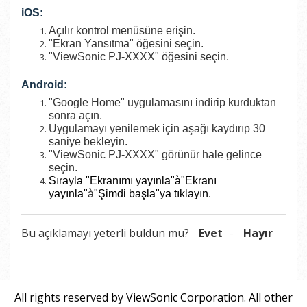
iOS:
Açılır kontrol menüsüne erişin.
"Ekran Yansıtma" öğesini seçin.
"ViewSonic PJ-XXXX" öğesini seçin.
Android:
"Google Home" uygulamasını indirip kurduktan
sonra açın.
Uygulamayı yenilemek için aşağı kaydırıp 30
saniye bekleyin.
"ViewSonic PJ-XXXX" görünür hale gelince
seçin.
Sırayla "Ekranımı yayınla"
à
"Ekranı
yayınla"
à
"Şimdi başla"ya tıklayın.
Bu açıklamayı yeterli buldun mu?
Evet
Hayır
All rights reserved by ViewSonic Corporation. All other