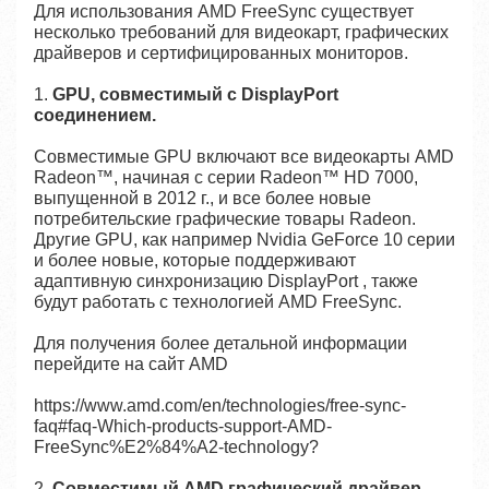
Для использования AMD FreeSync существует
несколько требований для видеокарт, графических
драйверов и сертифицированных мониторов.
1.
GPU, совместимый с DisplayPort
соединением.
Совместимые GPU включают все видеокарты AMD
Radeon™, начиная с серии Radeon™ HD 7000,
выпущенной в 2012 г., и все более новые
потребительские графические товары Radeon.
Другие GPU, как например Nvidia GeForce 10 серии
и более новые, которые поддерживают
адаптивную синхронизацию DisplayPort , также
будут работать с технологией AMD FreeSync.
Для получения более детальной информации
перейдите на сайт AMD
https://www.amd.com/en/technologies/free-sync-
faq#faq-Which-products-support-AMD-
FreeSync%E2%84%A2-technology?
2.
Совместимый AMD графический драйвер