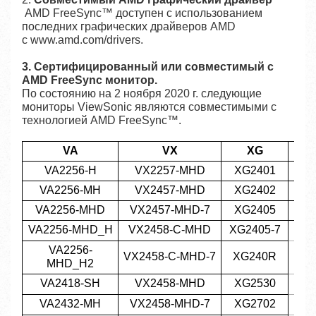
AMD FreeSync™ доступен с использованием
последних графических драйверов AMD
с
www.amd.com/drivers
.
3. Сертифицированный или совместимый с
AMD FreeSync монитор.
По состоянию на 2 ноября 2020 г. следующие
мониторы ViewSonic являются совместимыми с
технологией AMD FreeSync™.
VA
VX
XG
V
VA2256-H
VX2257-MHD
XG2401
VA2256-MH
VX2457-MHD
XG2402
VA2256-MHD
VX2457-MHD-7
XG2405
V
VA2256-MHD_H
VX2458-C-MHD
XG2405-7
VA2256-
VX2458-C-MHD-7
XG240R
MHD_H2
VA2418-SH
VX2458-MHD
XG2530
VA2432-MH
VX2458-MHD-7
XG2702