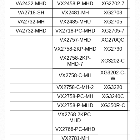
VA2432-MHD
VX2458-P-MHD
XG2702-7
VA2718-SH
VX2481-MH
XG2703
VA2732-MH
VX2485-MHU
XG2705
VA2732-MHD
VX2718-PC-MHD
XG2705-7
VX2757-MHD
XG270QC
VX2758-2KP-MHD
XG2730
VX2758-2KP-
XG3202-C
MHD-7
XG3202-C-
VX2758-C-MH
W
VX2758-C-MH-2
XG3220
VX2758-PC-MH
XG3240C
VX2758-P-MHD
XG350R-C
VX2768-2KPC-
MHD
VX2768-PC-MHD
VX2781-MH