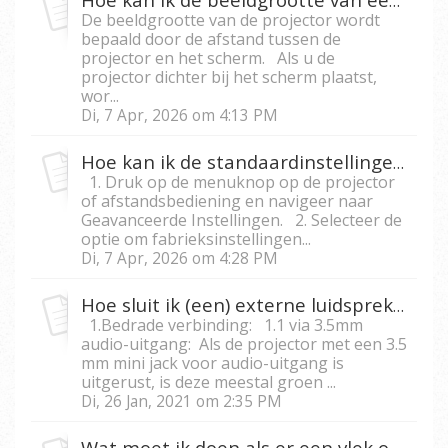
Hoe kan ik de beeldgrootte van een projector aanpassen?
De beeldgrootte van de projector wordt
bepaald door de afstand tussen de
projector en het scherm. Als u de
projector dichter bij het scherm plaatst,
wor...
Di, 7 Apr, 2026 om 4:13 PM
Hoe kan ik de standaardinstellingen op een projector herstellen?
1. Druk op de menuknop op de projector
of afstandsbediening en navigeer naar
Geavanceerde Instellingen. 2. Selecteer de
optie om fabrieksinstellingen...
Di, 7 Apr, 2026 om 4:28 PM
Hoe sluit ik (een) externe luidspreker(s) op mijn projector aan?
1.Bedrade verbinding: 1.1 via 3.5mm
audio-uitgang: Als de projector met een 3.5
mm mini jack voor audio-uitgang is
uitgerust, is deze meestal groen ...
Di, 26 Jan, 2021 om 2:35 PM