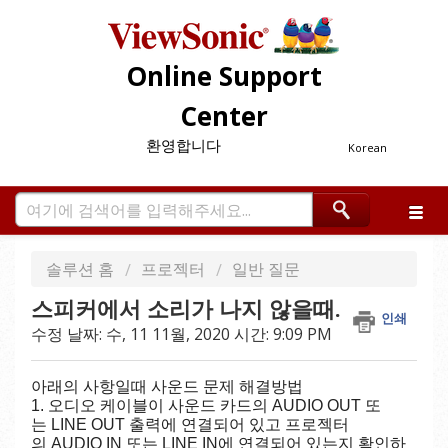
Online Support
Center
환영합니다
Korean
솔루션 홈
프로젝터
일반 질문
스피커에서 소리가 나지 않을때.
인쇄
수정 날짜: 수, 11 11월, 2020 시간: 9:09 PM
아래의
사항일때
사운드
문제
해결방법
1.
오디오
케이블이
사운드
카드의
AUDIO OUT
또
는
LINE OUT
출력에
연결되어
있고
프로젝터
의
AUDIO IN
또는
LINE IN
에
연결되어
있는지
확인하