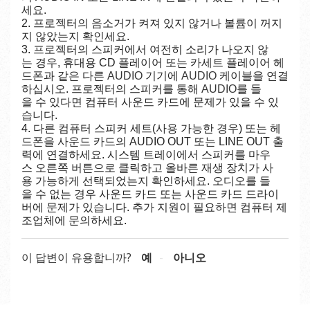
세요
.
2.
프로젝터의
음소거가
켜져
있지
않거나
볼륨이
꺼지
지
않았는지
확인세요
.
3.
프로젝터의
스피커에서
여전히
소리가
나오지
않
는
경우
,
휴대용
CD
플레이어
또는
카세트
플레이어
헤
드폰과
같은
다른
AUDIO
기기에
AUDIO
케이블을
연결
하십시오
.
프로젝터의
스피커를
통해
AUDIO
를
들
을
수
있다면
컴퓨터
사운드
카드에
문제가
있을
수
있
습니다
.
4.
다른
컴퓨터
스피커
세트
(
사용
가능한
경우
)
또는
헤
드폰을
사운드
카드의
AUDIO OUT
또는
LINE OUT
출
력에
연결하세요
.
시스템
트레이에서
스피커를
마우
스
오른쪽
버튼으로
클릭하고
올바른
재생
장치가
사
용
가능하게
선택되었는지
확인하세요
.
오디오를
들
을
수
없는
경우
사운드
카드
또는
사운드
카드
드라이
버에
문제가
있습니다
.
추가
지원이
필요하면
컴퓨터
제
조업체에
문의하세요
.
이 답변이 유용합니까?
예
아니오