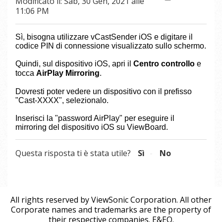
Modificato il: Sab, 30 Gen, 2021 alle
11:06 PM
Sì, bisogna utilizzare vCastSender iOS e digitare il
codice PIN di connessione visualizzato sullo schermo.
Quindi, sul dispositivo iOS, apri il
Centro controllo
e
tocca
AirPlay Mirroring
.
Dovresti poter vedere un dispositivo con il prefisso
"Cast-XXXX", selezionalo.
Inserisci la "password AirPlay" per eseguire il
mirroring del dispositivo iOS su ViewBoard.
Questa risposta ti è stata utile?
Sì
No
All rights reserved by ViewSonic Corporation. All other
Corporate names and trademarks are the property of
their respective companies. E&EO.