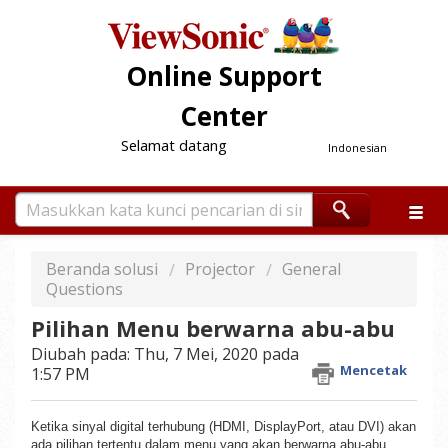
Online Support
Center
Selamat datang
Indonesian
Beranda solusi
Projector
General
Questions
Pilihan Menu berwarna abu-abu
Diubah pada: Thu, 7 Mei, 2020 pada
Mencetak
1:57 PM
Ketika sinyal digital terhubung (HDMI, DisplayPort, atau DVI) akan
ada pilihan tertentu dalam menu yang akan berwarna abu-abu.