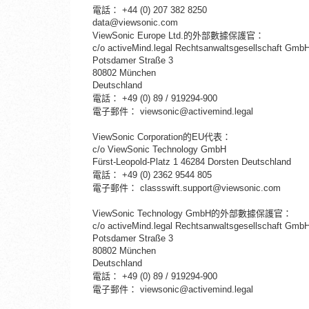
電話：
+44 (0) 207 382 8250
data@viewsonic.com
ViewSonic Europe Ltd.的外部數據保護官：
c/o activeMind.legal Rechtsanwaltsgesellschaft Gmb
Potsdamer Straße 3
80802 München
Deutschland
電話：
+49 (0) 89 / 919294-900
電子郵件：
viewsonic@activemind.legal
ViewSonic Corporation的EU代表：
c/o ViewSonic Technology GmbH
Fürst-Leopold-Platz 1 46284 Dorsten Deutschland
電話：
+49 (0) 2362 9544 805
電子郵件：
classswift.support@viewsonic.com
ViewSonic Technology GmbH的外部數據保護官：
c/o activeMind.legal Rechtsanwaltsgesellschaft Gmb
Potsdamer Straße 3
80802 München
Deutschland
電話：
+49 (0) 89 / 919294-900
電子郵件：
viewsonic@activemind.legal