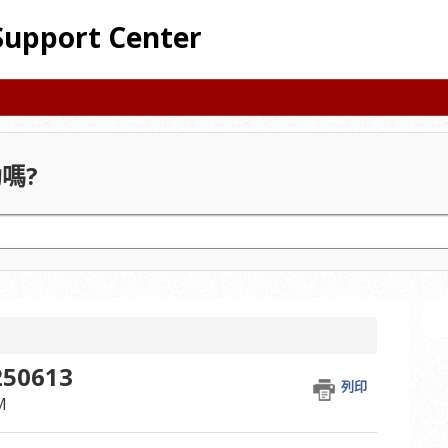
Support Center
嗎?
250613
列印
M