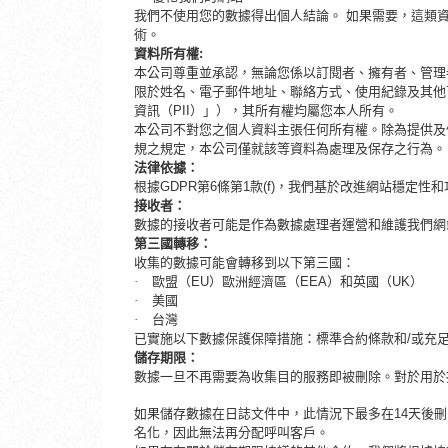
我們不使用您的數據得出個人結論。 如果需要，這類
術。
資料所有權
:
本公司尊重並承認，無論您係以訂閱者、擁有者、管理
限於姓名、電子郵件地址、聯絡方式、使用紀錄及其他
資訊（
PII）」），其所有權均屬您本人所有。
本公司不對您之個人資料主張任何所有權。除為提供及
規之規定，本公司僅就該等資料為處理及保存之行為。
法律依據：
根據
GDPR第6條第1款(f)，我們基於改進網站穩定
接收者：
數據的接收者可能是作為數據處理者運營和維護我們網
第三國轉移：
收集的數據可能會轉移到以下第三國：
·
歐盟（
EU）歐洲經濟區（EEA）和英國（UK）
·
美國
·
台灣
已實施以下數據保護保障措施：標準合約條款和
/或充
儲存期限：
數據一旦不再需要為收集目的服務即被刪除。對於用於
如果儲存數據在日誌文件中，此情況下最多在
14天後
名化，因此無法再分配呼叫客戶。