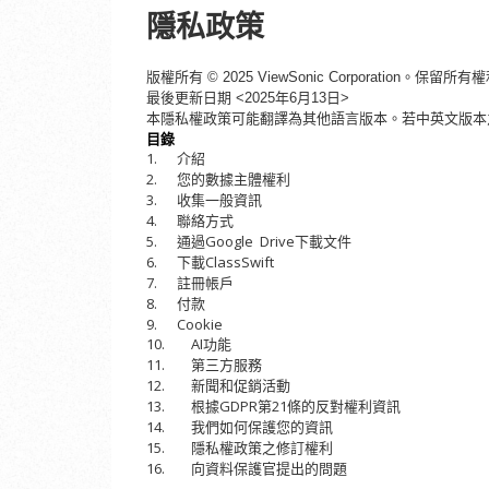
隱私政策
版權所有
© 202
5
ViewSonic Corporation。保留所有
最後更新日期
<202
5
年
6月
13
日
>
本隱私權政策可能翻譯為其他語言版本。若中英文版本
目錄
1.
介紹
2.
您的數據主體權利
3.
收集一般資訊
4.
聯絡方式
5.
Google Drive
通過
下載文件
6.
ClassSwift
下載
7.
註冊帳戶
8.
付款
9.
Cookie
10.
AI
功能
11.
第三方服務
12.
新聞和促銷活動
13.
GDPR
21
根據
第
條的反對權利資訊
14.
我們如何保護您的資訊
15.
隱私權政策之修訂權利
16.
向資料保護官提出的問題