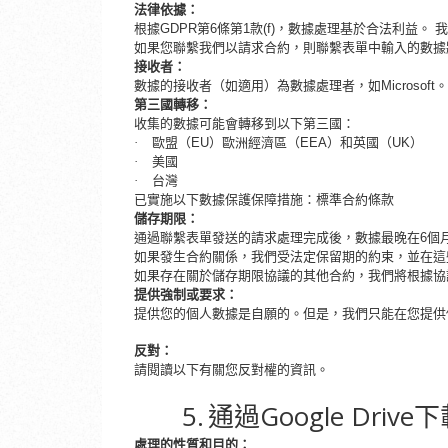
法律依據：
根據
GDPR第6條第1款(f)，數據處理基於合法利益
如果您聯繫我們以請求合約，則聯繫表單中輸入的數據
接收者：
數據的接收者（如適用）為數據處理者，如
Microsoft。
第三國轉移：
收集的數據可能會轉移到以下第三國：
·
歐盟（
EU）歐洲經濟區（EEA）和英國（UK）
·
美國
·
台灣
已實施以下數據保護保障措施：標準合約條款
儲存期限：
通過聯繫表單發送的請求處理完成後，數據最晚在
6個
如果發生合約關係，我們受法定保留期的約束，並在這
如果存在關於儲存期限協議的其他合約，我們將根據協
提供強制或要求：
提供您的個人數據是自願的。但是，我們只能在您提供
反對：
請閱讀以下有關您反對權的資訊。
5.
Google Drive
通過
下
處理的性質和目的：