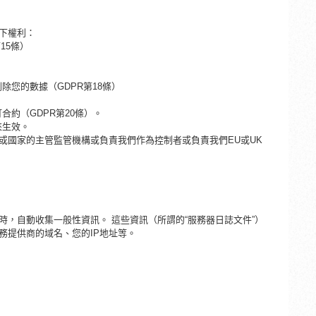
下權利：
第15條）
刪除您的數據（
GDPR第18條）
訂合約（
GDPR第20條）。
來生效。
或國家的主管監管機構或負責我們作為控制者或負責我們
EU或UK
，自動收集一般性資訊。 這些資訊（所謂的“服務器日誌文件”）
務提供商的域名、您的
IP地址等。