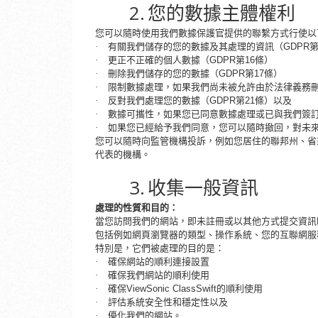
2.
您的數據主體權利
您可以隨時使用我們數據保護官提供的聯繫方式行使以
·
有關我們儲存的您的數據及其處理的資訊（
GDPR
·
更正不正確的個人數據（
GDPR第16條）
·
刪除我們儲存的您的數據（
GDPR第17條）
·
限制數據處理，如果我們尚未被允許由於法律義務
·
反對我們處理您的數據（
GDPR第21條）以及
·
數據可攜性，如果您已同意數據處理或已與我們簽
·
如果您已經給予我們同意，您可以隨時撤回，對未
您可以隨時向監管機構投訴，例如您居住的聯邦州、省
代表的機構。
3.
收集一般資訊
處理的性質和目的：
當您訪問我們的網站，即未註冊或以其他方式提交資訊時
包括例如網頁瀏覽器的類型、操作系統、您的互聯網服
特別是，它們被處理的目的是：
·
確保網站的順利連接設置
·
確保我們網站的順利使用
·
確保
ViewSonic ClassSwift的順利使用
·
評估系統安全性和穩定性以及
·
優化我們的網站。