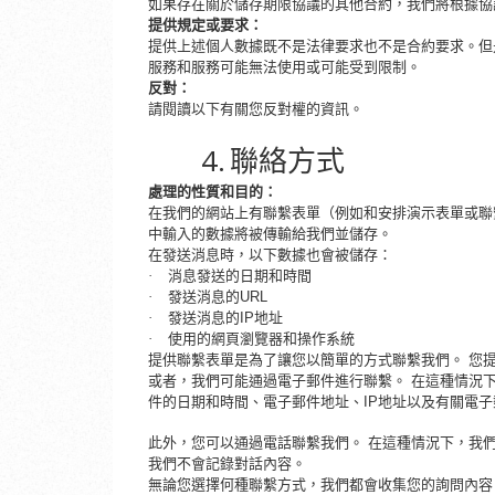
如果存在關於儲存期限協議的其他合約，我們將根據協
提供規定或要求：
提供上述個人數據既不是法律要求也不是合約要求。但
服務和服務可能無法使用或可能受到限制。
反對：
請閱讀以下有關您反對權的資訊。
4.
聯絡方式
處理的性質和目的：
在我們的網站上有聯繫表單（例如和安排演示表單或聯
中輸入的數據將被傳輸給我們並儲存。
在發送消息時，以下數據也會被儲存：
·
消息發送的日期和時間
·
發送消息的
URL
·
發送消息的
IP地址
·
使用的網頁瀏覽器和操作系統
提供聯繫表單是為了讓您以簡單的方式聯繫我們。 您
或者，我們可能通過電子郵件進行聯繫。 在這種情況
件的日期和時間、電子郵件地址、
IP地址以及有關電
此外，您可以通過電話聯繫我們。 在這種情況下，我
我們不會記錄對話內容。
無論您選擇何種聯繫方式，我們都會收集您的詢問內容