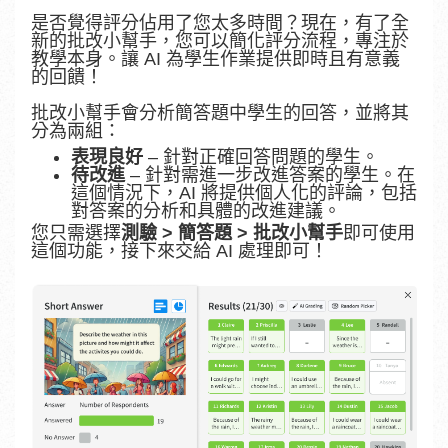
是否覺得評分佔用了您太多時間？現在，有了全
新的批改小幫手，您可以簡化評分流程，專注於
教學本身。讓 AI 為學生作業提供即時且有意義
的回饋！
批改小幫手會分析簡答題中學生的回答，並將其
分為兩組：
表現良好
– 針對正確回答問題的學生。
待改進
– 針對需進一步改進答案的學生。在
這個情況下，AI 將提供個人化的評論，包括
對答案的分析和具體的改進建議。
您只需選擇
測驗 > 簡答題 > 批改小幫手
即可使用
這個功能，接下來交給 AI 處理即可！