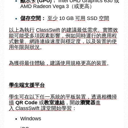
顯示卡
 (GPU)：
 Intel UHD Graphics 630 或 
AMD Radeon Vega 3（或更高）
儲存空間
：
至少
 10 GB 
可用
 SSD 
空間
以上為執行
ClassSwift
的建議最低需求。實際效
能可能受多項因素影響，例如同時運行的應用程
式數量、網路連線速度與穩定度，以及裝置的使
用年限與狀況
。
為獲得最佳體驗，建議使用規格更高的裝置
。
學生端支援平台
學生
可在以下任一系統的平板裝置，
透過相機掃
描
QR Code
 或
教室
連結
，開啟
瀏覽器
進
入
 ClassSwift 課堂開始學習
：
Windows