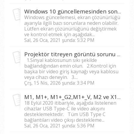
Windows 10 güncellemesinden sonra ekranım gerçek çözünürlükte göstermezse, bu sorun nasıl düzeltilir?
Windows güncellemesi, ekran çözünürlüğü
ayarıyla ilgili bazı sorunlara neden olabilir.
Lütfen ekran çözünürlüğünü değiştirmek
ve kontrol etmek için aşağıdak...
Sal, 26 Oca, 2021 şunda: 5:32 PM
Projektör titreyen görüntü sorunu nasıl çözülür?
1.Sinyal kablosunun sıkı şekilde
bağlandığından emin olun. 2.Kontrol için
başka bir video giriş kaynağı veya kablosu
veya cihazı deneyin. 3....
Çrş, 15 Nis, 2026 şunda: 3:34 PM
M1, M1+, M1+_G2,M1+_V, M2 ve X10-4K'da USB Type C ile video akışını hangi cihazlar desteklemektedir?
18 Eylül 2020 itibariyle, aşağıda listelenen
cihazlar USB Type-C ile video akışını
desteklemektedir. Tüm USB Type C
bağlantıları video çıkışı destekleme...
Sal, 26 Oca, 2021 şunda: 5:36 PM