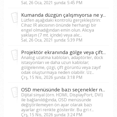
Sal, 26 Oca, 2021 şunda: 5:45 PM
Kumanda düzgün çalışmıyorsa ne yapmalıyım?
Lütfen aşağıdaki kontrolü gerçekleştirin:
Cihaz IR alıcısının önünde herhangi bir
engel olmadığından emin olun. Alıcıya
yaklaşın (7 mt. içinde) veya alıc...
Sal, 26 Oca, 2021 şunda: 5:39 PM
Projektör ekranında gölge veya çift görüntü oluşuyorsa ne yapmalıyım?
Analog uzatma kabloları, adaptörler, dock
istasyonları ve daha uzun kablolar;
gölgelenme, çizgi, çift görüntü veya zayıf
odak oluşturmaya neden olabilir. Uz...
Çrş, 15 Nis, 2026 şunda: 3:18 PM
OSD menüsünde bazı seçenekler neden gri görünüyor?
Dijital sinyal (örn. HDMI, DisplayPort, DVI)
ile bağlanıldığında, OSD menüsünde
değiştirilemeyen ön ayar olarak bazı
ayarlar gri renkte gösterilir. Bu gri r...
Çrş, 15 Nis, 2026 şunda: 3:24 PM