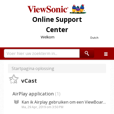
Online Support
Center
Welkom
Dutch
Startpagina oplossing
vCast
AirPlay application
1
Kan ik Airplay gebruiken om een ViewBoard scherm op een cross subnet te spiegelen?
Ma, 29 Apr, 2019 om 3:50 PM