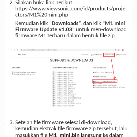
2. Silakan buka link berikut :
https://www.viewsonic.com/id/products/proje
ctors/M1%20mini.php
Kemudian klik “
Downloads
”, dan klik “
M1 mini
Firmware Update v1.03
” untuk men-download
firmware M1 terbaru dalam bentuk file zip
3. Setelah file firmware selesai di-download,
kemudian e
kstrak file firmware zip tersebut, lalu
m
asukkan file
M1_mini.bin
langsung ke dalam