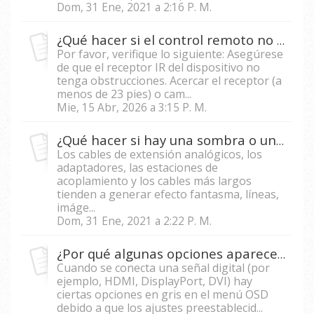
Dom, 31 Ene, 2021 a 2:16 P. M.
¿Qué hacer si el control remoto no funciona correctamente?
Por favor, verifique lo siguiente: Asegúrese
de que el receptor IR del dispositivo no
tenga obstrucciones. Acercar el receptor (a
menos de 23 pies) o cam...
Mie, 15 Abr, 2026 a 3:15 P. M.
¿Qué hacer si hay una sombra o una imagen doble en la pantalla del proyector?
Los cables de extensión analógicos, los
adaptadores, las estaciones de
acoplamiento y los cables más largos
tienden a generar efecto fantasma, líneas,
imáge...
Dom, 31 Ene, 2021 a 2:22 P. M.
¿Por qué algunas opciones aparecen en color gris en el menú OSD?
Cuando se conecta una señal digital (por
ejemplo, HDMI, DisplayPort, DVI) hay
ciertas opciones en gris en el menú OSD
debido a que los ajustes preestablecid...