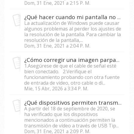
Dom, 31 Ene, 2021 a 2:15 P. M.
¿Qué hacer cuando mi pantalla no muestra la resolución nativa después de la actualización de Windows 10?
La actualización de Windows puede causar
algunos problemas al perder los ajustes de
la resolución de la pantalla. Para cambiar la
resolución de la pantalla,...
Dom, 31 Ene, 2021 a 2:04 P. M.
¿Cómo corregir una imagen parpadeante en el proyector?
1.Asegúrese de que el cable de señal esté
bien conectado. 2.Verifique el
funcionamiento probando con otra fuente
de entrada de video, otro cable o di...
Mie, 15 Abr, 2026 a 3:34 P. M.
¿Qué dispositivos permiten transmitir video con USB tipo C en el M1, M1+, M+_G2, M1+_V, M2 y X10-4K?
A partir del 18 de septiembre de 2020, se
ha verificado que los dispositivos
mencionados a continuación permiten la
transmisión de vídeo a través de USB Tip...
Dom, 31 Ene, 2021 a 2:09 P. M.