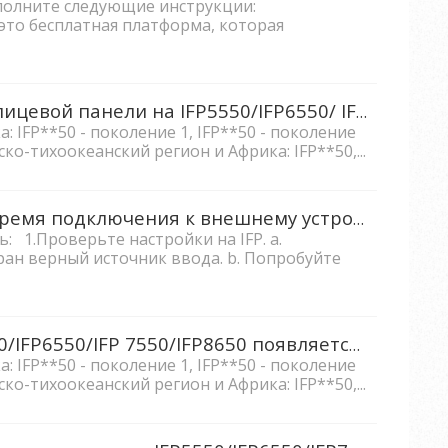
полните следующие инструкции:
 это бесплатная платформа, которая
Как заблокировать кнопки лицевой панели на IFP5550/IFP6550/ IFP7550/IFP8650?
: IFP**50 - поколение 1, IFP**50 - поколение
тско-тихоокеанский регион и Африка: IFP**50,...
Что делать, если на IFP во время подключения к внешнему устройству появляется сообщение об ошибке «Сигнал отсутствует»?
: 1.Проверьте настройки на IFP. a.
ран верный источник ввода. b. Попробуйте
Что делать, когда на IFP5550/IFP6550/IFP 7550/IFP8650 появляется сообщение «Устройство заблокировано. Для разблокировки, пожалуйста, используйте U диск»?
: IFP**50 - поколение 1, IFP**50 - поколение
тско-тихоокеанский регион и Африка: IFP**50,...