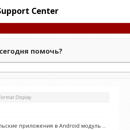
Support Center
сегодня помочь?
Format Display
Как установить пользовательские приложения в Android модуль для дисплеев серии IFP50?