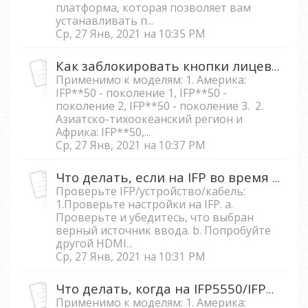
платформа, которая позволяет вам
устанавливать п...
Ср, 27 Янв, 2021 на 10:35 PM
Как заблокировать кнопки лицевой панели на IFP5550/IFP6550/ IFP7550/IFP8650?
Применимо к моделям: 1. Америка:
IFP**50 - поколение 1, IFP**50 -
поколение 2, IFP**50 - поколение 3. 2.
Азиатско-тихоокеанский регион и
Африка: IFP**50,...
Ср, 27 Янв, 2021 на 10:37 PM
Что делать, если на IFP во время подключения к внешнему устройству появляется сообщение об ошибке «Сигнал отсутствует»?
Проверьте IFP/устройство/кабель:
1.Проверьте настройки на IFP. a.
Проверьте и убедитесь, что выбран
верный источник ввода. b. Попробуйте
другой HDMI...
Ср, 27 Янв, 2021 на 10:31 PM
Что делать, когда на IFP5550/IFP6550/IFP 7550/IFP8650 появляется сообщение «Устройство заблокировано. Для разблокировки, пожалуйста, используйте U диск»?
Применимо к моделям: 1. Америка: