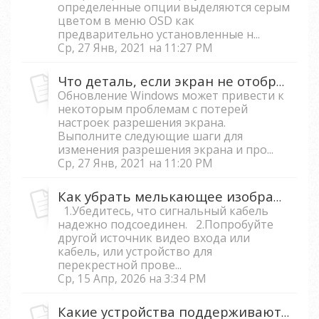
определенные опции выделяются серым
цветом в меню OSD как
предварительно установленные н...
Ср, 27 Янв, 2021 на 11:27 PM
Что деталь, если экран не отображает собственное разрешение после обновления Windows 10?
Обновление Windows может привести к
некоторым проблемам с потерей
настроек разрешения экрана.
Выполните следующие шаги для
изменения разрешения экрана и про...
Ср, 27 Янв, 2021 на 11:20 PM
Как убрать мелькающее изображение на проекторе?
1.Убедитесь, что сигнальный кабель
надежно подсоединен. 2.Попробуйте
другой источник видео входа или
кабель, или устройство для
перекрестной прове...
Ср, 15 Апр, 2026 на 3:34 PM
Какие устройства поддерживают USB типа C видео вещание на M1, M1+,M1+_G2,M1+_V, M2 и X10-4K?