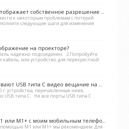
Что деталь, если экран не отображает собственное разрешение после обновления Windows 10?
ести к некоторым проблемам с потерей
ыполните следующие шаги для изменения
ображение на проекторе?
абель надежно подсоединен. 2.Попробуйте
и кабель, или устройство для перекрестной
Какие устройства поддерживают USB типа C видео вещание на M1, M1+,M1+_G2,M1+_V, M2 и X10-4K?
0 г. устройства, перечисленные ниже,
 USB типа C. Не все порты USB типа C
Как посмотреть Netflix на M1 или M1+ с моим мобильным телефоном?
 с помощью М1 или М1+ мы рекомендуем: Для