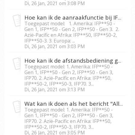
Di, 26 Jan, 2021 om 3:08 PM
Hoe kan ik de aanraakfunctie bij IFP5550/IFP6550/ IFP7550/IFP8650 vergrendelen?
Toegepast model: 1. Amerika: IFP**50 -
Gen 1, IFP**50 - Gen 2, IFP**50 - Gen 3. 2.
Azië-Pacific en Afrika: IFP**50, IFP**50-2,
IFP**50-3. 3. Europa: ...
Di, 26 Jan, 2021 om 3:03 PM
Hoe kan ik de afstandsbediening gebruiken om het scherm bij IFP5550/IFP6550/IFP 7550/IFP8650 te bevriezen?
Toegepast model: 1. Amerika: IFP**50 -
Gen 1, IFP**50 - Gen 2, IFP**50 - Gen 3,
IFP70. 2. Azië-Pacific en Afrika: IFP**50,
IFP**50-2, IFP**50-3, IFP70. 3...
Di, 26 Jan, 2021 om 3:13 PM
Wat kan ik doen als het bericht "All functions locked", oftewel ‘’Alle functies vergrendeld’’, op de IFP5550/IFP6550/IFP7550/IFP8650 verschijnt?
Toegepast model: 1. Amerika: IFP**50 -
Gen 1, IFP**50 - Gen 2, IFP**50 - Gen 3,
IFP70. 2. Azië-Pacific en Afrika: IFP**50,
IFP**50-2, IFP**50-3, IFP70. 3...
Di, 26 Jan, 2021 om 3:05 PM