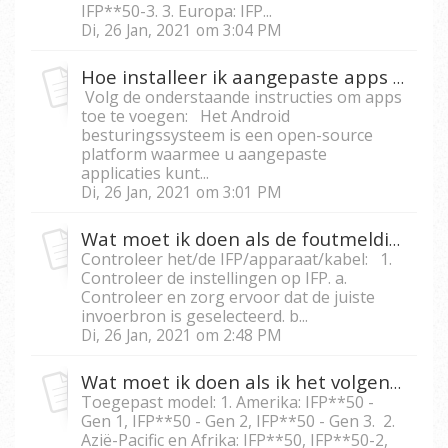
IFP**50-3. 3. Europa: IFP...
Di, 26 Jan, 2021 om 3:04 PM
Hoe installeer ik aangepaste apps in de Android module voor displays uit de IFP50-serie?
Volg de onderstaande instructies om apps
toe te voegen: Het Android
besturingssysteem is een open-source
platform waarmee u aangepaste
applicaties kunt...
Di, 26 Jan, 2021 om 3:01 PM
Wat moet ik doen als de foutmelding ‘’Geen Signaal’’ op mijn IFP verschijnt terwijl ik een verbinding met een extern apparaat maak?
Controleer het/de IFP/apparaat/kabel: 1.
Controleer de instellingen op IFP. a.
Controleer en zorg ervoor dat de juiste
invoerbron is geselecteerd. b...
Di, 26 Jan, 2021 om 2:48 PM
Wat moet ik doen als ik het volgende bericht op de IFP5550/IFP6550/IFP 7550/IFP8650 zie; "The device has been locked, please use the U disk to unlock", oftewel, ‘’Het apparaat is vergrendeld, gebruik de U-disk om te ontgrendelen’’?
Toegepast model: 1. Amerika: IFP**50 -
Gen 1, IFP**50 - Gen 2, IFP**50 - Gen 3. 2.
Azië-Pacific en Afrika: IFP**50, IFP**50-2,