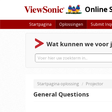
Online 
Startpagina
Oplossingen
Submit Inq
Wat kunnen we voor j
Startpagina oplossing
Projector
General Questions