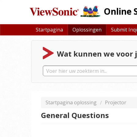
Online 
Startpagina
Oplossingen
Submit Inq
Wat kunnen we voor j
Startpagina oplossing
Projector
General Questions