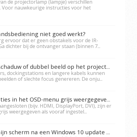
n de projectorlamp (lampje) verschillen
. Voor nauwkeurige instructies voor het
andsbediening niet goed werkt?
g ervoor dat er geen obstakels voor de IR-
a dichter bij de ontvanger staan (binnen 7...
Wat moet ik doen als er een schaduw of dubbel beeld op het projectorscherm verschijnt?
rs, dockingstations en langere kabels kunnen
beelden of slechte focus genereren. De onju...
Waarom worden bepaalde opties in het OSD-menu grijs weergegeven?
angesloten (bijv. HDMI, DisplayPort, DVI), zijn er
ijs weergegeven als vooraf ingestel...
Wat moet ik doen wanneer mijn scherm na een Windows 10 update geen native resolutie weergeeft?