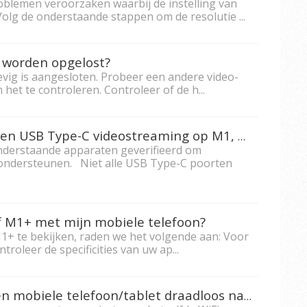
blemen veroorzaken waarbij de instelling van
Volg de onderstaande stappen om de resolutie ...
d worden opgelost?
evig is aangesloten. Probeer een andere video-
et te controleren. Controleer of de h...
Welke apparaten ondersteunen USB Type-C videostreaming op M1, M1+,M1+_G2, M1+_V, M2 en X10-4K?
nderstaande apparaten geverifieerd om
 ondersteunen. Niet alle USB Type-C poorten
of M1+ met mijn mobiele telefoon?
1+ te bekijken, raden we het volgende aan: Voor
oleer de specificities van uw ap...
Hoe kan ik het scherm van een mobiele telefoon/tablet draadloos naar een smart projector spiegelen?