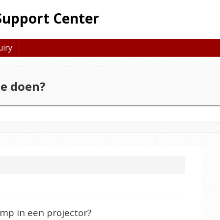
Support Center
uiry
e doen?
amp in een projector?