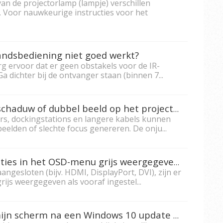
n de projectorlamp (lampje) verschillen
. Voor nauwkeurige instructies voor het
andsbediening niet goed werkt?
g ervoor dat er geen obstakels voor de IR-
a dichter bij de ontvanger staan (binnen 7...
Wat moet ik doen als er een schaduw of dubbel beeld op het projectorscherm verschijnt?
rs, dockingstations en langere kabels kunnen
beelden of slechte focus genereren. De onju...
Waarom worden bepaalde opties in het OSD-menu grijs weergegeven?
angesloten (bijv. HDMI, DisplayPort, DVI), zijn er
ijs weergegeven als vooraf ingestel...
Wat moet ik doen wanneer mijn scherm na een Windows 10 update geen native resolutie weergeeft?