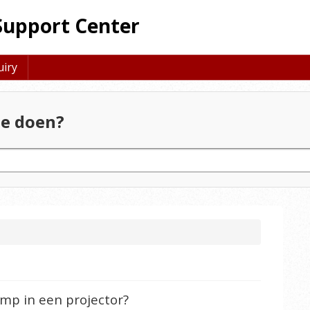
Support Center
uiry
e doen?
amp in een projector?