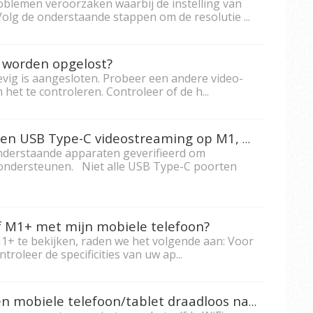
blemen veroorzaken waarbij de instelling van
Volg de onderstaande stappen om de resolutie ...
d worden opgelost?
evig is aangesloten. Probeer een andere video-
et te controleren. Controleer of de h...
Welke apparaten ondersteunen USB Type-C videostreaming op M1, M1+,M1+_G2, M1+_V, M2 en X10-4K?
nderstaande apparaten geverifieerd om
 ondersteunen. Niet alle USB Type-C poorten
of M1+ met mijn mobiele telefoon?
1+ te bekijken, raden we het volgende aan: Voor
oleer de specificities van uw ap...
Hoe kan ik het scherm van een mobiele telefoon/tablet draadloos naar een smart projector spiegelen?