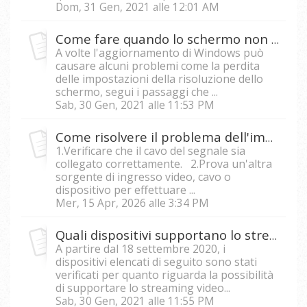
Dom, 31 Gen, 2021 alle 12:01 AM
Come fare quando lo schermo non visualizza la risoluzione nativa dopo l'aggiornamento di Windows 10?
A volte l'aggiornamento di Windows può
causare alcuni problemi come la perdita
delle impostazioni della risoluzione dello
schermo, segui i passaggi che ...
Sab, 30 Gen, 2021 alle 11:53 PM
Come risolvere il problema dell'immagine tremolante sul proiettore?
1.Verificare che il cavo del segnale sia
collegato correttamente. 2.Prova un'altra
sorgente di ingresso video, cavo o
dispositivo per effettuare ...
Mer, 15 Apr, 2026 alle 3:34 PM
Quali dispositivi supportano lo streaming video USB di tipo C su M1, M1+, M1+_G2,M1+_V,M2 e X10-4K?
A partire dal 18 settembre 2020, i
dispositivi elencati di seguito sono stati
verificati per quanto riguarda la possibilità
di supportare lo streaming video...
Sab, 30 Gen, 2021 alle 11:55 PM