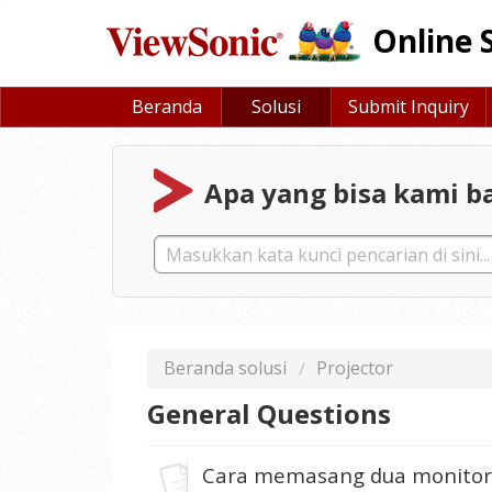
Online 
Beranda
Solusi
Submit Inquiry
Apa yang bisa kami ba
Beranda solusi
Projector
General Questions
Cara memasang dua monitor /