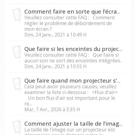
Comment faire en sorte que l’écran soit à la bonne taille pour la zone d'affichage du projecteur ?
Veuillez consulter cette FAQ : Comment
régler le problème de débordement de
mon écran ?
Dim, 24 Janv., 2021 à 10:49 H
Que faire si les enceintes du projecteur n'émettent pas de son quand un PC/ordinateur portable est branché au projecteur ?
Veuillez consulter cette FAQ : Que faire si
aucun son ne sort des enceintes intégrées.
Dim, 24 Janv., 2021 à 10:55 H
Que faire quand mon projecteur s'éteint tout seul ?
Cela peut avoir plusieurs causes, veuillez
examiner la liste ci-dessous : <Flux d'air>
Un bon flux d'air est important pour le
re...
Mar, 7 Avr., 2026 à 3:35 H
Comment ajuster la taille de l’image sur un projecteur ?
La taille de l’image sur un projecteur est