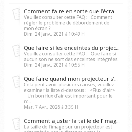
Comment faire en sorte que l’écran soit à la bonne taille pour la zone d'affichage du projecteur ?
Veuillez consulter cette FAQ : Comment
régler le problème de débordement de
mon écran ?
Dim, 24 Janv., 2021 à 10:49 H
Que faire si les enceintes du projecteur n'émettent pas de son quand un PC/ordinateur portable est branché au projecteur ?
Veuillez consulter cette FAQ : Que faire si
aucun son ne sort des enceintes intégrées.
Dim, 24 Janv., 2021 à 10:55 H
Que faire quand mon projecteur s'éteint tout seul ?
Cela peut avoir plusieurs causes, veuillez
examiner la liste ci-dessous : <Flux d'air>
Un bon flux d'air est important pour le
re...
Mar, 7 Avr., 2026 à 3:35 H
Comment ajuster la taille de l’image sur un projecteur ?
La taille de l’image sur un projecteur est