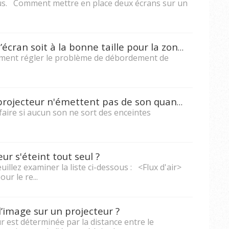
sous. Comment mettre en place deux écrans sur un
Comment faire en sorte que l’écran soit à la bonne taille pour la zone d'affichage du projecteur ?
mment régler le problème de débordement de
Que faire si les enceintes du projecteur n'émettent pas de son quand un PC/ordinateur portable est branché au projecteur ?
faire si aucun son ne sort des enceintes
r s'éteint tout seul ?
uillez examiner la liste ci-dessous : <Flux d'air>
r le re...
l’image sur un projecteur ?
ur est déterminée par la distance entre le