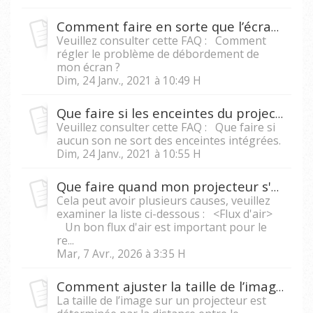
Comment faire en sorte que l’écran soit à la bonne taille pour la zone d'affichage du projecteur ?
Veuillez consulter cette FAQ : Comment
régler le problème de débordement de
mon écran ?
Dim, 24 Janv., 2021 à 10:49 H
Que faire si les enceintes du projecteur n'émettent pas de son quand un PC/ordinateur portable est branché au projecteur ?
Veuillez consulter cette FAQ : Que faire si
aucun son ne sort des enceintes intégrées.
Dim, 24 Janv., 2021 à 10:55 H
Que faire quand mon projecteur s'éteint tout seul ?
Cela peut avoir plusieurs causes, veuillez
examiner la liste ci-dessous : <Flux d'air>
Un bon flux d'air est important pour le
re...
Mar, 7 Avr., 2026 à 3:35 H
Comment ajuster la taille de l’image sur un projecteur ?
La taille de l’image sur un projecteur est