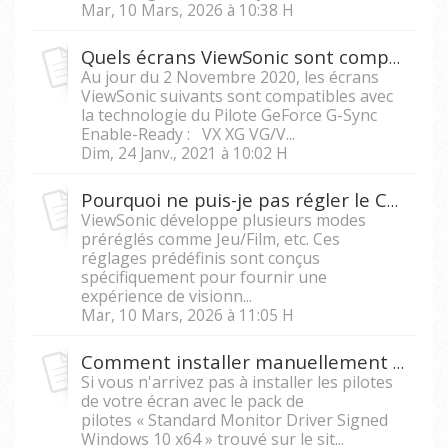
Mar, 10 Mars, 2026 à 10:38 H
Quels écrans ViewSonic sont compatibles avec la technologie du Pilote GeForce G-Sync Enable-Ready ?
Au jour du 2 Novembre 2020, les écrans
ViewSonic suivants sont compatibles avec
la technologie du Pilote GeForce G-Sync
Enable-Ready : VX XG VG/V...
Dim, 24 Janv., 2021 à 10:02 H
Pourquoi ne puis-je pas régler le Contraste ou la Luminosité ?
ViewSonic développe plusieurs modes
préréglés comme Jeu/Film, etc. Ces
réglages prédéfinis sont conçus
spécifiquement pour fournir une
expérience de visionn...
Mar, 10 Mars, 2026 à 11:05 H
Comment installer manuellement les pilotes d'écran LED sur Windows 10 64-bit ?
Si vous n'arrivez pas à installer les pilotes
de votre écran avec le pack de
pilotes « Standard Monitor Driver Signed
Windows 10 x64 » trouvé sur le sit...