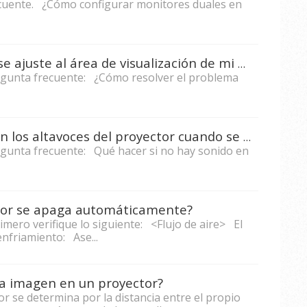
ecuente. ¿Cómo configurar monitores duales en
¿Cómo hacer que la pantalla se ajuste al área de visualización de mi proyector?
regunta frecuente: ¿Cómo resolver el problema
¿Qué hacer si no hay sonido en los altavoces del proyector cuando se conecta la PC/computadora portátil al proyector?
regunta frecuente: Qué hacer si no hay sonido en
tor se apaga automáticamente?
imero verifique lo siguiente: <Flujo de aire> El
enfriamiento: Ase...
la imagen en un proyector?
r se determina por la distancia entre el propio