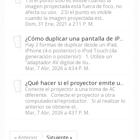
1.Si el punto solo es visible cuando la
imagen proyectada está fuera de foco, no
afecta su uso. 2.Si el punto es visible
cuando la imagen proyectada est...
Dom, 31 Ene, 2021 a 2:11 P. M.
¿Cómo duplicar una pantalla de iPad o iPhone con un proyector?
Hay 2 formas de duplicar desde un iPad,
iPhone (4 o posterior) o iPod Touch (4a
generación o posterior): 1. Utilice un
"adaptador AV digital de ilu...
Mar, 7 Abr, 2026 a 4:34 P. M.
¿Qué hacer si el proyector emite un ruido agudo?
Conecte el proyector a una toma de AC
diferente. Conecte el proyector a otra
computadora/reproductor. Si al realizar lo
anterior se obtiene el...
Mar, 7 Abr, 2026 a 4:37 P. M.
« Anterior
Siguiente »